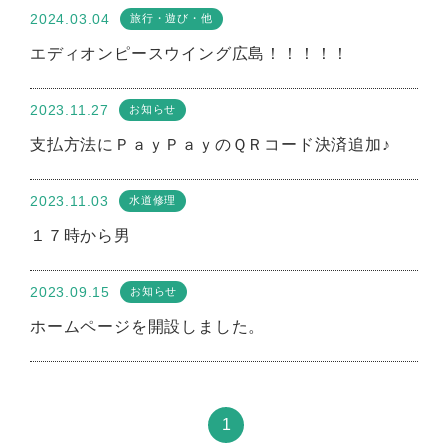
〒721-0975 広島県福山市沼隈町草深1992-4
2024.03.04
旅行・遊び・他
エディオンピースウイング広島！！！！！
お問い合わせ
2023.11.27
お知らせ
支払方法にＰａｙＰａｙのＱＲコード決済追加♪
2023.11.03
水道修理
１７時から男
2023.09.15
お知らせ
ホームページを開設しました。
1