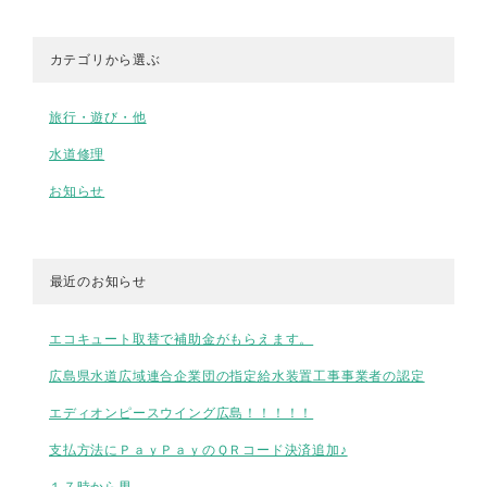
カテゴリから選ぶ
旅行・遊び・他
水道修理
お知らせ
最近のお知らせ
エコキュート取替で補助金がもらえます。
広島県水道広域連合企業団の指定給水装置工事事業者の認定
エディオンピースウイング広島！！！！！
支払方法にＰａｙＰａｙのＱＲコード決済追加♪
１７時から男